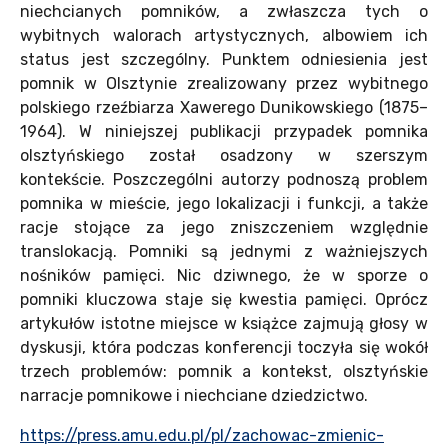
niechcianych pomników, a zwłaszcza tych o
wybitnych walorach artystycznych, albowiem ich
status jest szczególny. Punktem odniesienia jest
pomnik w Olsztynie zrealizowany przez wybitnego
polskiego rzeźbiarza Xawerego Dunikowskiego (1875–
1964). W niniejszej publikacji przypadek pomnika
olsztyńskiego został osadzony w szerszym
kontekście. Poszczególni autorzy podnoszą problem
pomnika w mieście, jego lokalizacji i funkcji, a także
racje stojące za jego zniszczeniem względnie
translokacją. Pomniki są jednymi z ważniejszych
nośników pamięci. Nic dziwnego, że w sporze o
pomniki kluczowa staje się kwestia pamięci. Oprócz
artykułów istotne miejsce w książce zajmują głosy w
dyskusji, która podczas konferencji toczyła się wokół
trzech problemów: pomnik a kontekst, olsztyńskie
narracje pomnikowe i niechciane dziedzictwo.
https://press.amu.edu.pl/pl/zachowac-zmienic-