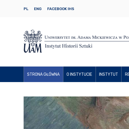
PL
ENG
FACEBOOK IHS
STRONA GŁÓWNA
O INSTYTUCIE
INSTYTUT
R