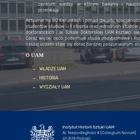
centrum wiedzy, w którym badania i naucza
przenikają.
Aktualnie na 80 kierunkach i ponad dwustu specjalności
studentów studiów I i II stopnia oraz jednolitych studió
doktoranckich i w Szkole Doktorskiej UAM kształci si
Coraz więcej osób podejmuje studia podyplomowe i kur
naszej uczelni staje się coraz bardziej poszukiwanym at
O UAM
WŁADZE UAM
HISTORIA
WYDZIAŁY UAM
Instytut Historii Sztuki UAM
Al. Niepodległości 4 (Collegium Novum)
61-874 Poznań