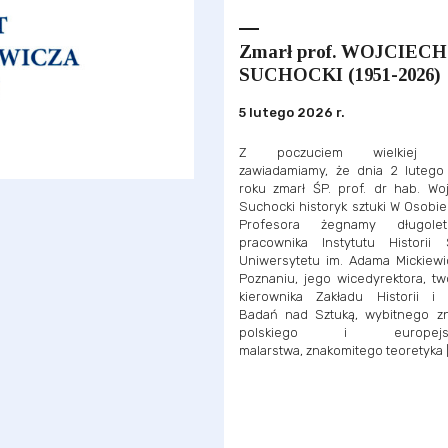
Zmarł prof. WOJCIECH
SUCHOCKI (1951-2026)
5 lutego 2026 r.
Z poczuciem wielkiej st
zawiadamiamy, że dnia 2 lutego
roku zmarł ŚP. prof. dr hab. Wo
Suchocki historyk sztuki W Osobi
Profesora żegnamy długolet
pracownika Instytutu Historii S
Uniwersytetu im. Adama Mickiewi
Poznaniu, jego wicedyrektora, tw
kierownika Zakładu Historii i T
Badań nad Sztuką, wybitnego z
polskiego i europejsk
malarstwa, znakomitego teoretyka 