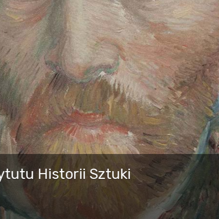
nia z MS Teams oraz Moodle dostępne są dla zalogow
 W ZAJĘCIACH W MS TEAMS?
INSTRUKTAŻ INSTALA