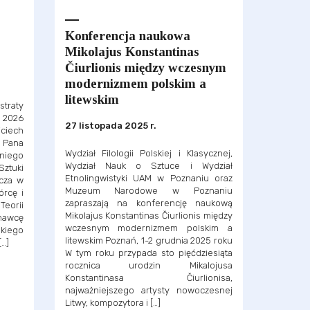
Konferencja naukowa
Mikolajus Konstantinas
Čiurlionis między wczesnym
modernizmem polskim a
litewskim
raty
 2026
27 listopada 2025 r.
jciech
e Pana
Wydział Filologii Polskiej i Klasycznej,
niego
Wydział Nauk o Sztuce i Wydział
ztuki
Etnolingwistyki UAM w Poznaniu oraz
cza w
Muzeum Narodowe w Poznaniu
órcę i
zapraszają na konferencję naukową
eorii
Mikolajus Konstantinas Čiurlionis między
nawcę
wczesnym modernizmem polskim a
iego
litewskim Poznań, 1-2 grudnia 2025 roku
[…]
W tym roku przypada sto pięćdziesiąta
rocznica urodzin Mikalojusa
Konstantinasa Čiurlionisa,
najważniejszego artysty nowoczesnej
Litwy, kompozytora i […]