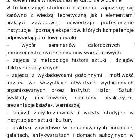
3. Nowe media w nowoczesnej kulturze wizualne.
W trakcie zajęć studentki i studenci zapoznają się
zarówno z wiedzą teoretyczną jak i elementami
praktyki zawodowej, odwiedzają profesjonalne
instytucje i poznają ekspertów, których kompetencje
odpowiadają profilowi modułu
– wybór seminariów całorocznych i
jednosemestralnych seminariów warsztatowych
– zajęcia z metodologii historii sztuki i dziejów
doktryn estetycznych
– zajęcia z wykładowcami gościnnymi i możliwość
udziału we wszystkich otwartych wydarzeniach
organizowanych przez Instytut Historii Sztuki
(wykłady mistrzowskie, spotkania dyskusyjne,
prezentacje książek, wernisaże)
– objazd zabytkoznawczy i wizyty studyjne w
instytucjach sztuki i kultury
– praktyki zawodowe w renomowanych muzeach,
galeriach, antykwariatach i domach aukcyjnych w