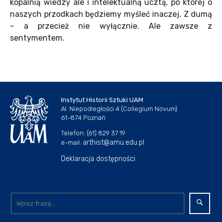
kopalnią wiedzy ale i intelektualną ucztą, po której o
naszych przodkach będziemy myśleć inaczej. Z dumą
– a przecież nie wyłącznie. Ale zawsze z
sentymentem.
Instytut Historii Sztuki UAM
Al. Niepodległości 4 (Collegium Novum)
61-874 Poznań
Telefon: (61) 829 37 19
arthist@amu.edu.pl
e-mail:
Deklaracja dostępności