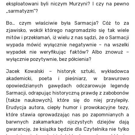
eksploatowani byli niczym Murzyni? I czy na pewno
„sarmatyzm”?
Bo… czym właściwie była Sarmacja? Cóż to za
zjawisko, wokół którego nagromadziło się tak wiele
mitów i przekłamań, iż wielu z nas sądzi, że o Sarmacji
wypada mówić wyłącznie negatywnie – na wszelki
wypadek nie weryfikując faktów? Albo znowuż –
wyłącznie pozytywnie, bez półcienia?
Jacek Kowalski – historyk sztuki, wykładowca
akademicki, poeta i pieśniarz, w brawurowo
opowiedzianych gawędach odczarowuje legendę
Sarmacji, odrapując historyczną prawdę z zabobonów
(także naukowych), które się do niej przylepiły.
Erudycja autora, ciepły humor i prowokacyjne tezy,
które stawia oprowadzając nas po zapomnianych a
barwnych zakamarkach ojczystych dziejów dają
gwarancję, że książka będzie dla Czytelnika nie tylko