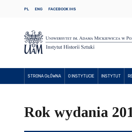
PL
ENG
FACEBOOK IHS
STRONA GŁÓWNA
O INSTYTUCIE
INSTYTUT
R
Rok wydania 201